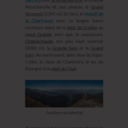
Moucherolle et, son pinacle, le
Grand
Veymont
(2341 m). En face, le
massif de
la Chartreuse
avec sa longue barre
rocheuse allant de la
dent de Crolles
au
mont Granier
ainsi que, la surpassant,
Chamechaude
, son plus haut sommet
(2082 m), la
Grande Sure
et le
Grand
Som
. Au nord-ouest, dans l’axe du Super
Collet, la cluse de Chambéry, le lac du
Bourget et la
dent du Chat
.
horizon occidental
Au nord-ouest, la vue se poursuit avec le