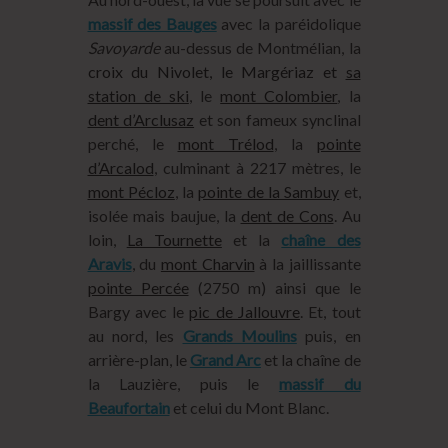
massif des Bauges
avec la paréidolique
Savoyarde
au-dessus de Montmélian, la
croix du Nivolet, le Margériaz et
sa
station de ski
, le
mont Colombier
, la
dent d’Arclusaz
et son fameux synclinal
perché, le
mont Trélod
, la
pointe
d’Arcalod
, culminant à 2217 mètres, le
mont Pécloz
, la
pointe de la Sambuy
et,
isolée mais baujue, la
dent de Cons
. Au
loin,
La Tournette
et la
chaîne des
Aravis
, du
mont Charvin
à la jaillissante
pointe Percée
(2750 m) ainsi que le
Bargy avec le
pic de Jallouvre
. Et, tout
au nord, les
Grands Moulins
puis, en
arrière-plan, le
Grand Arc
et la chaîne de
la Lauzière, puis le
massif du
Beaufortain
et celui du Mont Blanc.