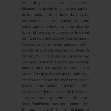
en refuge, on les redescend).
Néanmoins, je vois toujours des papiers
de bonbons sur le sentier et des mégots
au sommet qui me fendent le cœur
autant qu’ils me le font monter dans les
tours. Et puis revient toujours le débat
du «
C’est biodégradable donc je peux
».
Certes… mais la vraie question est «
biodégradable oui, mais en combien de
temps !?!
». Une boite de conserve par
exemple, c’est 10 à 100 ans, un chewing-
gum, 5 ans, du papier toilette, 2 à 4
mois… (cf :
liste d’exemples
). D’ailleurs, il
est bon de casser des idées reçues que
j’avais moi-même jusqu’à très
récemment : jeter sa peau de banane ou
son trognon de pomme dans la nature
n’est finalement pas une bonne idée.
Pourquoi ? Lire
l’article de Science et