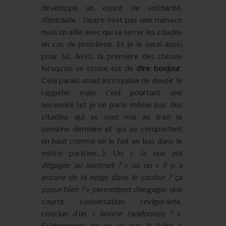
développé un esprit de solidarité,
d’entraide : l’autre n’est pas une menace
mais un allié avec qui se serrer les coudes
en cas de problème. Et je le serai aussi
pour lui. Ainsi, la première des choses
lorsqu’on se croise est de
dire bonjour
.
Cela parait assez incroyable de devoir le
rappeler mais c’est pourtant une
nécessité (et je ne parle même pas des
citadins qui se sont mis au trail la
semaine dernière et qui se comportent
en haut comme on le fait en bas dans le
métro parisien…). Un «
la vue est
dégagée au sommet ?
» ou un «
il y a
encore de la neige dans le couloir ? ça
passe bien ?
» permettent d’engager une
courte conversation revigorante,
conclue d’un «
bonne randonnée !
».
Evidemment, on ne va pas le faire à