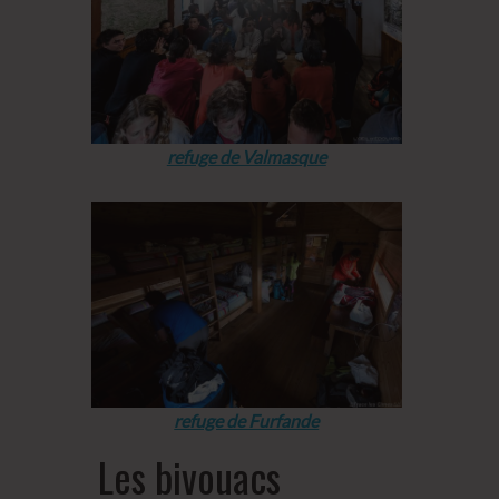
refuge de Valmasque
refuge de Furfande
Les bivouacs