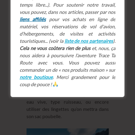
brassant le lie de sédiments, lit d’une
temps libre...). Pour soutenir notre travail,
foultitude de micro-organismes. De
vous pouvez, dans nos articles, passer par nos
plus, cela favorise l’érosion des berges.
liens affiliés
pour vos achats en ligne de
Du reste, la baignade dans les lacs de
matériel, vos réservations de vol d'avion,
montagne est réglementairement
d’hébergements, de visites et activités
interdite dans de nombreux endroits
touristiques... (voir la
liste de nos partenaires
).
(mais ça ne vaut pas pour autant dire
Cela ne vous coûtera rien de plus
et, nous, ça
qu’il est bon de le faire ailleurs !). Bref,
nous aidera à poursuivre l’aventure Trace Ta
on oublie ce mauvais réflexe. Pour plus
Route avec vous. Vous pouvez aussi
d’informations, vous pouvez consulter
commander un de « nos produits maison » sur
les articles du
PN de la Vanoise
, de
notre boutique
. Merci grandement pour le
France 3 PACA
et de
Futura Sciences
.
coup de pouce !
Pour l’hygiène tout de même, on pourra
faire un petit débarbouillage dans une
eau vive, type ruisseau, ou encore
utiliser des lingettes qu’on mettra dans
son sac poubelle.