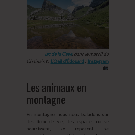
lac de la Case
, dans le massif du
Chablais
©
L’Oeil d’Édouard
/
Instagram
Les animaux en
montagne
En montagne, nous nous baladons sur
des lieux de vie, des espaces où se
nourrissent, se reposent, se