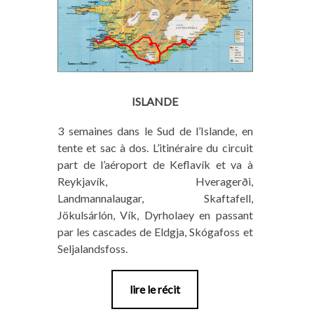
ISLANDE
3 semaines dans le Sud de l’Islande, en
tente et sac à dos. L’itinéraire du circuit
part de l’aéroport de Keflavík et va à
Reykjavík, Hveragerði,
Landmannalaugar, Skaftafell,
Jökulsárlón, Vík, Dyrholaey en passant
par les cascades de Eldgja, Skógafoss et
Seljalandsfoss.
lire le récit