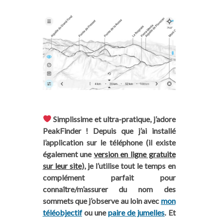
Simplissime et ultra-pratique, j’adore
PeakFinder ! Depuis que j’ai installé
Vous aimez notre blog ? Vous
l’application sur le téléphone (il existe
pouvez nous aider !
également une
version en ligne gratuite
sur leur site
), je l’utilise tout le temps en
complément parfait pour
Sur Trace Ta Route, nous partageons du
connaître/m’assurer du nom des
contenu intégralement gratuit et indépendant
sommets que j’observe au loin avec
mon
(aucun article rémunéré !) mais tout cela a un
téléobjectif
ou une
paire de jumelles
. Et
coût pour nous (frais de fonctionnement,