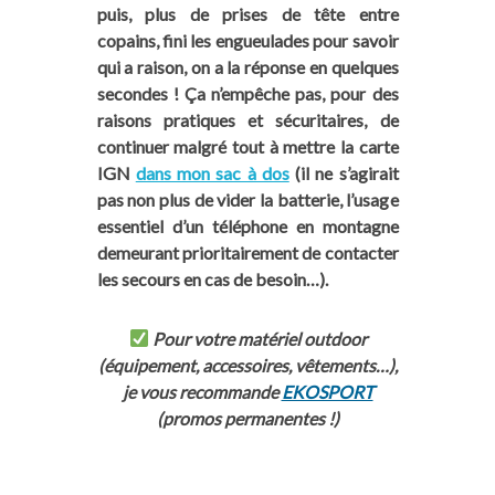
puis, plus de prises de tête entre
temps libre...). Pour soutenir notre travail,
copains, fini les engueulades pour savoir
vous pouvez, dans nos articles, passer par nos
qui a raison, on a la réponse en quelques
liens affiliés
pour vos achats en ligne de
secondes ! Ça n’empêche pas, pour des
matériel, vos réservations de vol d'avion,
raisons pratiques et sécuritaires, de
d’hébergements, de visites et activités
continuer malgré tout à mettre la carte
touristiques... (voir la
liste de nos partenaires
).
IGN
dans mon sac à dos
(il ne s’agirait
Cela ne vous coûtera rien de plus
et, nous, ça
pas non plus de vider la batterie, l’usage
nous aidera à poursuivre l’aventure Trace Ta
essentiel d’un téléphone en montagne
Route avec vous. Vous pouvez aussi
demeurant prioritairement de contacter
commander un de « nos produits maison » sur
les secours en cas de besoin…).
notre boutique
. Merci grandement pour le
coup de pouce !
Pour votre matériel outdoor
(équipement, accessoires, vêtements…),
je vous recommande
EKOSPORT
(promos permanentes !)