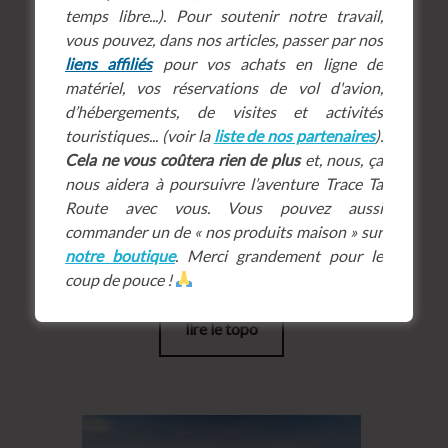
Intérêt :
♥♥
♥♥
temps libre...). Pour soutenir notre travail,
vous pouvez, dans nos articles, passer par nos
liens affiliés
pour vos achats en ligne de
Lieu très passant en été, le col du Pré est
matériel, vos réservations de vol d'avion,
inaccessible en hiver car recouvert de
d’hébergements, de visites et activités
neige. Le seul moyen est alors d’y monter
touristiques... (voir la
liste de nos partenaires
).
en
en raquettes
ou
en ski
. L’itinéraire est
Cela ne vous coûtera rien de plus
et, nous, ça
court et facile, idéal donc pour une
nous aidera à poursuivre l’aventure Trace Ta
balade en famille. L’intérêt réside
Route avec vous. Vous pouvez aussi
toutefois dans le petit bonus qui mène à
commander un de « nos produits maison » sur
la vue sur le lac de Roselend et le Mont
notre boutique
. Merci grandement pour le
Blanc (enfin, normalement..).
coup de pouce !
lire le topo