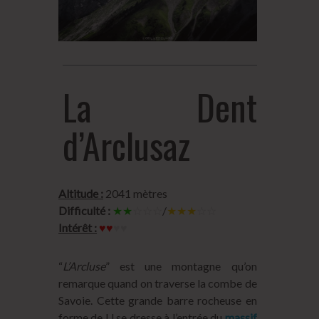
La Dent
d’Arclusaz
Altitude :
2041 mètres
Difficulté :
★★
☆☆☆
/
★★★
☆☆
Intérêt :
♥♥
♥♥
“
L’Arcluse
” est une montagne qu’on
remarque quand on traverse la combe de
Savoie. Cette grande barre rocheuse en
forme de U se dresse à l’entrée du
massif