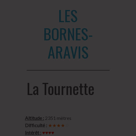
LES
BORNES-
ARAVIS
La Tournette
Altitude :
2351 mètres
Difficulté :
★★★★
☆
Intérêt :
♥♥♥♥