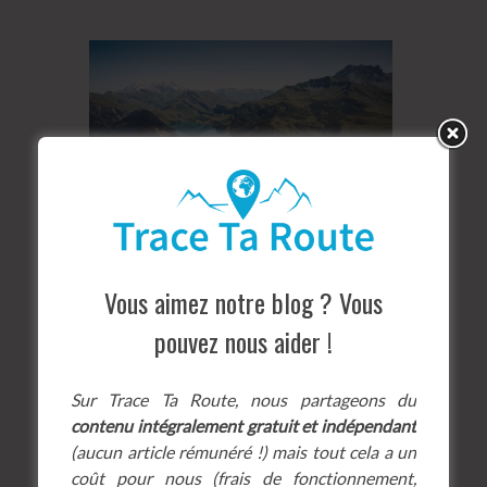
Vous aimez notre blog ? Vous
Le Col du Pré
pouvez nous aider !
Sur Trace Ta Route, nous partageons du
contenu intégralement gratuit et indépendant
Altitude :
1703 mètres
(aucun article rémunéré !) mais tout cela a un
Difficulté :
★★
☆☆☆
coût pour nous (frais de fonctionnement,