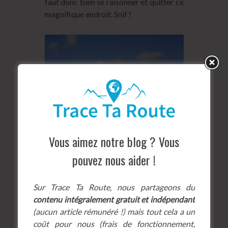
faut donc bien se raisonner et quitter ce
magnifique endroit. Snif !
Le Mont Blanc
Vous aimez notre blog ? Vous
pouvez nous aider !
Sur Trace Ta Route, nous partageons du
contenu intégralement gratuit et indépendant
le Cormet de Roselend, la Pointe de la
(aucun article rémunéré !) mais tout cela a un
Terrasse et l’Aiguille du Grand Fond
coût pour nous (frais de fonctionnement,