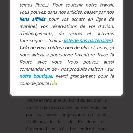
temps libre...). Pour soutenir notre travail,
La descente va être plus longue qu’à la
vous pouvez, dans nos articles, passer par nos
normale puisqu’elle va se transformer en
liens affiliés
pour vos achats en ligne de
chasse (photographique !) aux
matériel, vos réservations de vol d'avion,
marmottes
. Ce flan de montagne en est
d’hébergements, de visites et activités
truffé et je m’amuse à les pister. Bon,
touristiques... (voir la
liste de nos partenaires
).
elles ont indéniablement un avantage
Cela ne vous coûtera rien de plus
et, nous, ça
sur moi : leurs galeries ! Mais je m’éclate
nous aidera à poursuivre l’aventure Trace Ta
! Me métamorphosant petit à petit en
Route avec vous. Vous pouvez aussi
chacal, j’arrive à les approcher de plus en
commander un de « nos produits maison » sur
plus, dont la dernière, acculée dans le
notre boutique
. Merci grandement pour le
trou d’une source. Le temps juste de
coup de pouce !
quelques photos, de me régaler les yeux
et je ne l’embête pas plus. Je
trace ma
route
et retourne au bord du lac pour y
voir la falaise du rocher du Vent éclairée
par les rayons rougeoyants du soleil.
D’ailleurs, le lac de Roselend est
également un très bel endroit pour