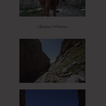
«
Bonjour M’dame
»