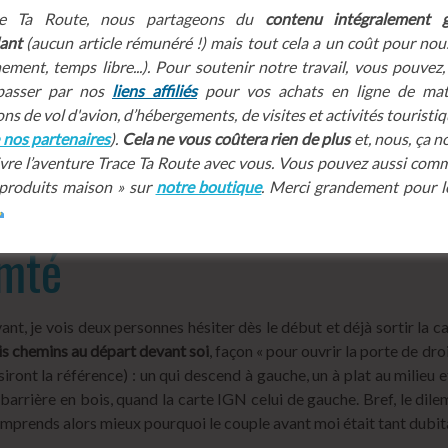
ce Ta Route, nous partageons du
contenu intégralement g
ant
(aucun article rémunéré !) mais tout cela a un coût pour nous
ement, temps libre...). Pour soutenir notre travail, vous pouvez
, passer par nos
liens affiliés
pour vos achats en ligne de maté
ns de vol d'avion, d’hébergements, de visites et activités touristiqu
e nos partenaires
).
Cela ne vous coûtera rien de plus
et, nous, ça n
vre l’aventure Trace Ta Route avec vous. Vous pouvez aussi co
 produits maison » sur
notre boutique
. Merci grandement pour l
omté
, je vois deux personnes hésiter dès le début et déjà sortir la car
is chemins au départ devant soi
, façon « pour ouvrir la porte de d
siront la référence) : un qui descend à gauche, un à plat au milieu e
barrière en bois, quand la carte IGN celui de gauche. Bref, le dil
omprends alors mieux pourquoi le couple avant moi était tant dubita