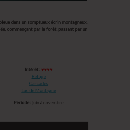
e bleue dans un somptueux écrin montagneux.
riée, commençant par la forêt, passant par un
Intérêt :
♥♥♥♥
Refuge
Cascades
Lac de Montagne
Période :
juin à novembre