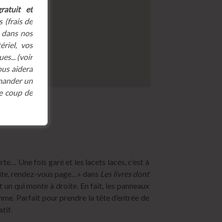
ratuit et
 (frais de
, dans nos
riel, vos
es... (voir
ous aidera
mmander un
e coup de
te… Une fois garé et les lacets lacés, c’est à
roite, rendez-vous page…» dans
Les livres dont
t un qui monte à droite. En fait, les panneaux
emme. Parfait pour prendre la tête d’entrée de
tif.