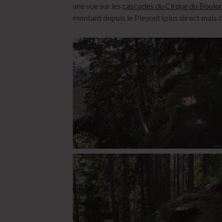
une vue sur les
cascades du Cirque du Boulo
montant depuis le Pleynet (plus direct mais 