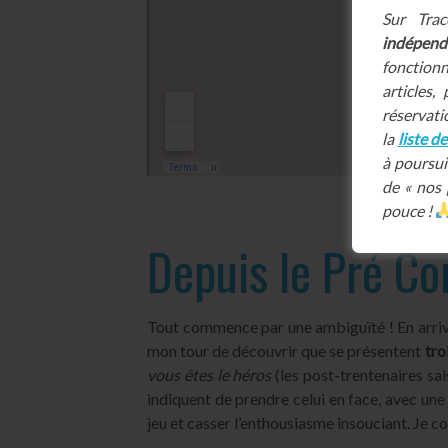
Sur Tra
indépend
fonctionn
articles
réservatio
la
liste d
à poursui
de « nos
pouce !
Depuis le Pré C
Tout commence par une ambiguïté ! En arrivant
mon tour de découvrir que se présentent
tro
vous êtes le héros
(les post-trentenaires sai
indiquent de prendre celui en face, avec une 
jeu et casser l’enthousiasme insouciant. Je c