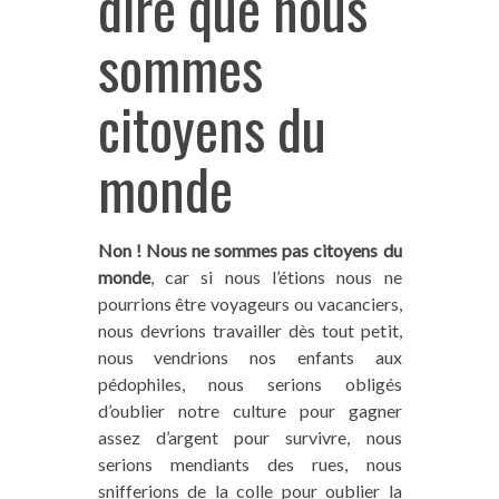
dire que nous
temps libre...). Pour soutenir notre travail,
sommes
vous pouvez, dans nos articles, passer par nos
liens affiliés
pour vos achats en ligne de
citoyens du
matériel, vos réservations de vol d'avion,
d’hébergements, de visites et activités
touristiques... (voir la
liste de nos partenaires
).
monde
Cela ne vous coûtera rien de plus
et, nous, ça
nous aidera à poursuivre l’aventure Trace Ta
Route avec vous. Vous pouvez aussi
Non ! Nous ne sommes pas citoyens du
commander un de « nos produits maison » sur
monde
, car si nous l’étions nous ne
notre boutique
. Merci grandement pour le
pourrions être voyageurs ou vacanciers,
coup de pouce !
nous devrions travailler dès tout petit,
nous vendrions nos enfants aux
pédophiles, nous serions obligés
d’oublier notre culture pour gagner
assez d’argent pour survivre, nous
serions mendiants des rues, nous
snifferions de la colle pour oublier la