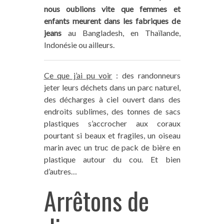
nous oublions vite que femmes et
enfants meurent dans les fabriques de
jeans
au Bangladesh, en Thaïlande,
Indonésie ou ailleurs.
Ce que j’ai pu voir
: des randonneurs
jeter leurs déchets dans un parc naturel,
des décharges à ciel ouvert dans des
endroits sublimes, des tonnes de sacs
plastiques s’accrocher aux coraux
Vous aimez notre blog ? Vous
pourtant si beaux et fragiles, un oiseau
marin avec un truc de pack de bière en
pouvez nous aider !
plastique autour du cou. Et bien
d’autres…
Sur Trace Ta Route, nous partageons du
Arrêtons de
contenu intégralement gratuit et indépendant
(aucun article rémunéré !) mais tout cela a un
coût pour nous (frais de fonctionnement,