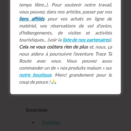
Casa Natura Hotel
temps libre...). Pour soutenir notre travail,
vous pouvez, dans nos articles, passer par nos
Red Mangrove Aventura Lodge
liens affiliés
pour vos achats en ligne de
matériel, vos réservations de vol d'avion,
Iguana Crossing
d’hébergements, de visites et activités
touristiques... (voir la
liste de nos partenaires
).
Voir les chambres d’hôtes sur
Cela ne vous coûtera rien de plus
et, nous, ça
Trip Advisor
nous aidera à poursuivre l’aventure Trace Ta
Route avec vous. Vous pouvez aussi
commander un de « nos produits maison » sur
notre boutique
. Merci grandement pour le
coup de pouce !
Excursions
SharkSky