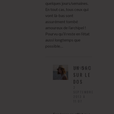
quelques jours/semaines.
En tout cas, tous ceux qui
vont là-bas sont
assurément tombé
amoureux de l’archipel !
Pourvu qu’il reste en l’état
aussi longtemps que
possible…
UN SAC
RÉPONDRE
SUR LE
DOS
2
SEPTEMBRE
2013 À
11:07