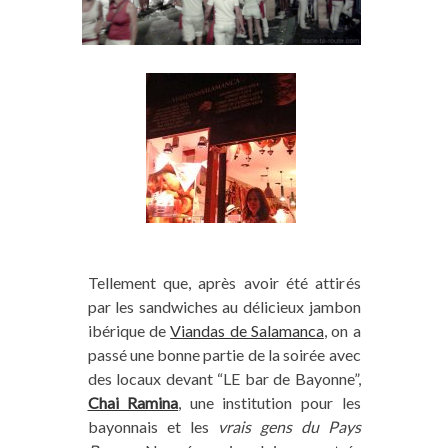
Vous aimez notre blog ? Vous
Tellement que, après avoir été attirés
pouvez nous aider !
par les sandwiches au délicieux jambon
ibérique de
Viandas de Salamanca
, on a
passé une bonne partie de la soirée avec
Sur Trace Ta Route, nous partageons du
des locaux devant “LE bar de Bayonne”,
contenu intégralement gratuit et indépendant
Chai Ramina
, une institution pour les
(aucun article rémunéré !) mais tout cela a un
bayonnais et les
vrais gens du Pays
coût pour nous (frais de fonctionnement,