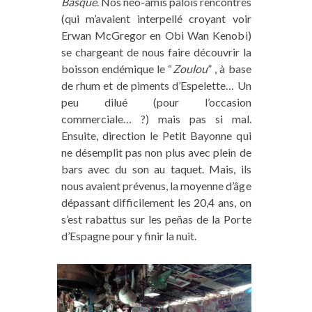
Basque
. Nos néo-amis palois rencontrés
temps libre...). Pour soutenir notre travail,
(qui m’avaient interpellé croyant voir
vous pouvez, dans nos articles, passer par nos
Erwan McGregor en Obi Wan Kenobi)
liens affiliés
pour vos achats en ligne de
se chargeant de nous faire découvrir la
matériel, vos réservations de vol d'avion,
boisson endémique le “
Zoulou
” , à base
d’hébergements, de visites et activités
de rhum et de piments d’Espelette… Un
touristiques... (voir la
liste de nos partenaires
).
peu dilué (pour l’occasion
Cela ne vous coûtera rien de plus
et, nous, ça
commerciale… ?) mais pas si mal.
nous aidera à poursuivre l’aventure Trace Ta
Ensuite, direction le Petit Bayonne qui
Route avec vous. Vous pouvez aussi
ne désemplit pas non plus avec plein de
commander un de « nos produits maison » sur
bars avec du son au taquet. Mais, ils
notre boutique
. Merci grandement pour le
nous avaient prévenus, la moyenne d’âge
coup de pouce !
dépassant difficilement les 20,4 ans, on
s’est rabattus sur les peñas de la Porte
d’Espagne pour y finir la nuit.