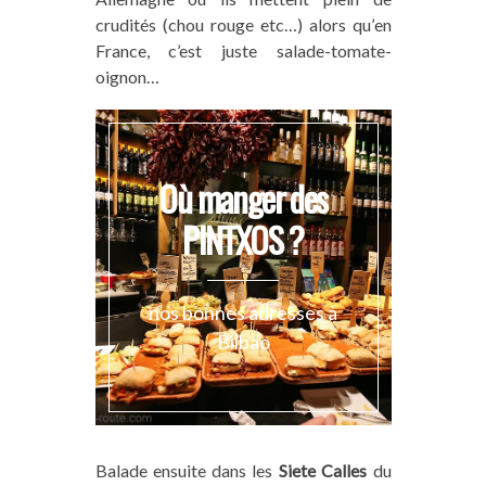
crudités (chou rouge etc…) alors qu’en
France, c’est juste salade-tomate-
oignon…
Où manger des
PINTXOS ?
nos bonnes adresses à
Bilbao
Balade ensuite dans les
Siete Calles
du