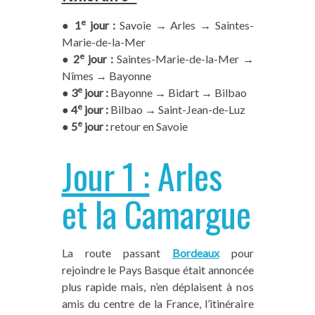
e
●
1
jour :
Savoie → Arles → Saintes-
Marie-de-la-Mer
e
●
2
jour :
Saintes-Marie-de-la-Mer →
Nîmes → Bayonne
e
●
3
jour :
Bayonne → Bidart → Bilbao
e
●
4
jour :
Bilbao → Saint-Jean-de-Luz
e
●
5
jour :
retour en Savoie
Jour 1 :
Arles
et la Camargue
La route passant
Bordeaux
pour
rejoindre le Pays Basque était annoncée
plus rapide mais, n’en déplaisent à nos
amis du centre de la France, l’itinéraire