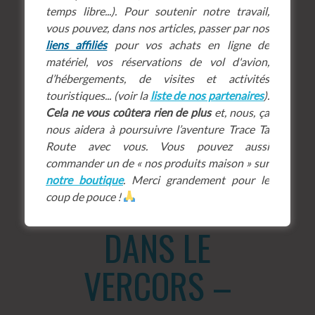
temps libre...). Pour soutenir notre travail,
vous pouvez, dans nos articles, passer par nos
liens affiliés
pour vos achats en ligne de
matériel, vos réservations de vol d'avion,
d’hébergements, de visites et activités
touristiques... (voir la
liste de nos partenaires
).
le lac souterrain de la grotte de
Cela ne vous coûtera rien de plus
et, nous, ça
Choranche
©
L’Oeil d’Édouard
/
nous aidera à poursuivre l’aventure Trace Ta
Instagram
Route avec vous. Vous pouvez aussi
commander un de « nos produits maison » sur
notre boutique
. Merci grandement pour le
– RANDONNER
coup de pouce !
DANS LE
VERCORS –