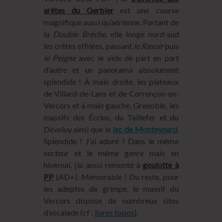
arêtes du Gerbier
est une course
magnifique aussi qu’aérienne. Partant de
la
Double Brèche
, elle longe nord-sud
les crêtes effilées, passant
le Rasoir
puis
le Peigne
avec le vide de part en part
d’autre et un panorama absolument
splendide ! À main droite, les plateaux
de Villard-de-Lans et de Corrençon-en-
Vercors et à main gauche, Grenoble, les
massifs des Écrins, du Taillefer et du
Dévoluy ainsi que le
lac de Monteynard
.
Splendide ! J’ai adoré ! Dans le même
secteur et le même genre mais en
hivernal, j’ai aussi remonté à
goulotte à
PP
(AD+). Mémorable ! Du reste, pour
les adeptes de grimpe, le massif du
Vercors dispose de nombreux sites
d’escalade (cf :
livres topos
).