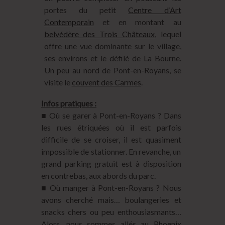
portes du petit
Centre d’Art
Contemporain
et en montant au
belvédère des Trois Châteaux
, lequel
offre une vue dominante sur le village,
ses environs et le défilé de La Bourne.
Un peu au nord de Pont-en-Royans, se
visite le
couvent des Carmes
.
Infos pratiques :
■ Où se garer à Pont-en-Royans ? Dans
les rues étriquées où il est parfois
difficile de se croiser, il est quasiment
impossible de stationner. En revanche, un
grand parking gratuit est à disposition
en contrebas, aux abords du parc.
■ Où manger à Pont-en-Royans ? Nous
avons cherché mais… boulangeries et
snacks chers ou peu enthousiasmants…
Alors, nous sommes allés au
Phoenix