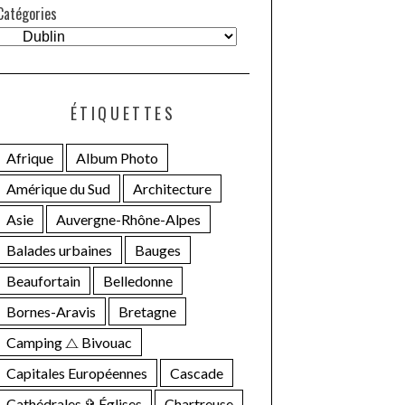
Catégories
ÉTIQUETTES
Afrique
Album Photo
Amérique du Sud
Architecture
Asie
Auvergne-Rhône-Alpes
Balades urbaines
Bauges
Beaufortain
Belledonne
Bornes-Aravis
Bretagne
Camping ⧍ Bivouac
Capitales Européennes
Cascade
Cathédrales ✞ Églises
Chartreuse