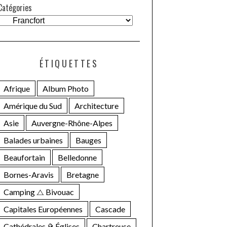
Catégories
ÉTIQUETTES
Afrique
Album Photo
Amérique du Sud
Architecture
Asie
Auvergne-Rhône-Alpes
Balades urbaines
Bauges
Beaufortain
Belledonne
Bornes-Aravis
Bretagne
Camping ⧍ Bivouac
Capitales Européennes
Cascade
Cathédrales ✞ Églises
Chartreuse