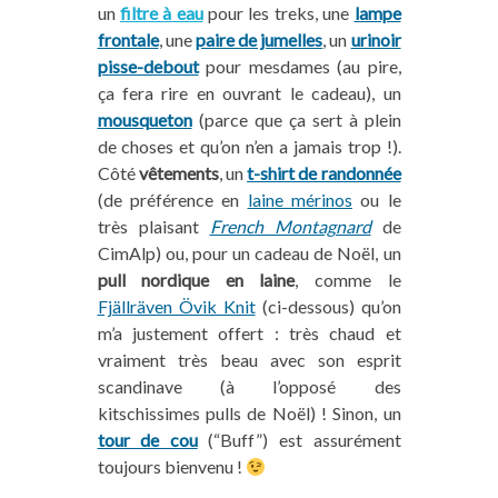
un
filtre à eau
pour les treks, une
lampe
frontale
, une
paire de jumelles
, un
urinoir
pisse-debout
pour mesdames (au pire,
ça fera rire en ouvrant le cadeau), un
mousqueton
(parce que ça sert à plein
de choses et qu’on n’en a jamais trop !).
Côté
vêtements
, un
t-shirt de randonnée
(de préférence en
laine mérinos
ou le
très plaisant
French Montagnard
de
CimAlp) ou, pour un cadeau de Noël, un
pull nordique en laine
, comme le
Fjällräven Övik Knit
(ci-dessous) qu’on
m’a justement offert : très chaud et
vraiment très beau avec son esprit
scandinave (à l’opposé des
kitschissimes pulls de Noël) ! Sinon, un
tour de cou
(“Buff”) est assurément
toujours bienvenu !