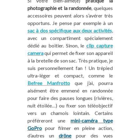
Si votre bien-aimé(e)
pratique la
photographie et la randonnée
, quelques
accessoires peuvent alors s’avérer très
opportuns. Je pense par exemple à un
sac à dos spécifique aux deux activités
,
avec un compartiment spécialement
dédié au boitier. Sinon, le
clip capture
camera
qui permet de fixer son appareil
à la bretelle de son sac. Très pratique, je
suis personnellement fan ! Un trépied
ultra-léger et compact, comme le
Befree Manfrotto
que j’ai, pourra
aisément être emmené en randonnée
pour faire des pauses longues (rivières,
nuit étoilée…) ou fixer son téléobjectif
vers un chamois lointain. Certains
préféreront une
mini-caméra type
GoPro
pour filmer en pleine action,
d’autres un
drône
pour des vues