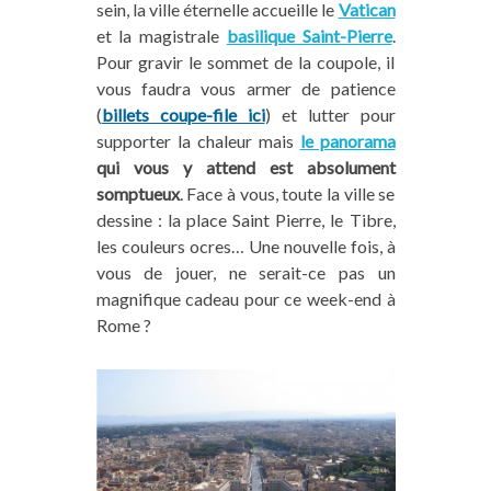
sein, la ville éternelle accueille le
Vatican
temps libre...). Pour soutenir notre travail,
et la magistrale
basilique Saint-Pierre
.
vous pouvez, dans nos articles, passer par nos
Pour gravir le sommet de la coupole, il
liens affiliés
pour vos achats en ligne de
vous faudra vous armer de patience
matériel, vos réservations de vol d'avion,
(
billets coupe-file ici
) et lutter pour
d’hébergements, de visites et activités
supporter la chaleur mais
le panorama
touristiques... (voir la
liste de nos partenaires
).
qui vous y attend est absolument
Cela ne vous coûtera rien de plus
et, nous, ça
somptueux
. Face à vous, toute la ville se
nous aidera à poursuivre l’aventure Trace Ta
dessine : la place Saint Pierre, le Tibre,
Route avec vous. Vous pouvez aussi
les couleurs ocres… Une nouvelle fois, à
commander un de « nos produits maison » sur
vous de jouer, ne serait-ce pas un
notre boutique
. Merci grandement pour le
magnifique cadeau pour ce week-end à
coup de pouce !
Rome ?