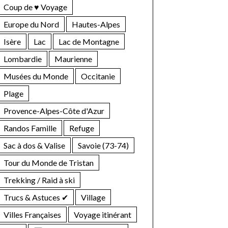
Coup de ♥ Voyage
ratuit et
 (frais de
Europe du Nord
Hautes-Alpes
, dans nos
Isère
Lac
Lac de Montagne
riel, vos
es... (voir
Lombardie
Maurienne
ous aidera
Musées du Monde
Occitanie
mmander un
Plage
e coup de
Provence-Alpes-Côte d'Azur
Randos Famille
Refuge
Sac à dos & Valise
Savoie (73-74)
Tour du Monde de Tristan
Trekking / Raid à ski
Trucs & Astuces ✔︎
Village
Villes Françaises
Voyage itinérant