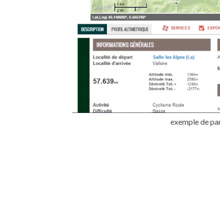
Sur Tra
indépend
fonctionn
articles
réservatio
la
liste d
à poursui
de « nos
pouce !
exemple de pa