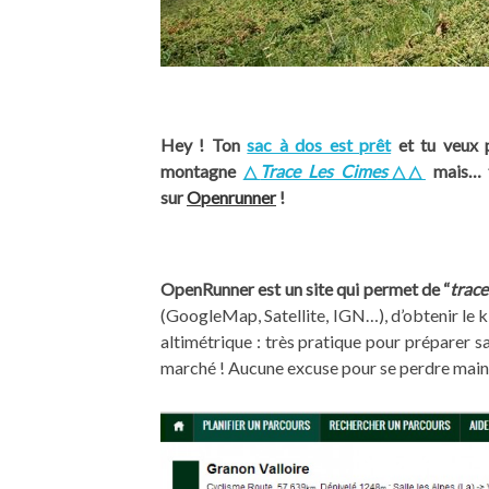
Hey ! Ton
sac à dos est prêt
et tu veux p
montagne
△
Trace Les Cimes
△△
mais… t
sur
Openrunner
!
OpenRunner est un site qui permet de “
trace
(GoogleMap, Satellite, IGN…), d’obtenir le k
altimétrique : très pratique pour préparer sa 
marché ! Aucune excuse pour se perdre main