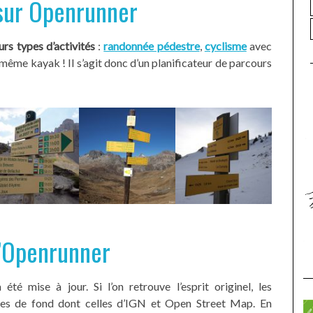
 sur Openrunner
urs types d’activités
:
randonnée pédestre
,
cyclisme
avec
t même kayak ! Il s’agit donc d’un planificateur de parcours
d’Openrunner
té mise à jour. Si l’on retrouve l’esprit originel, les
tes de fond dont celles d’IGN et Open Street Map. En