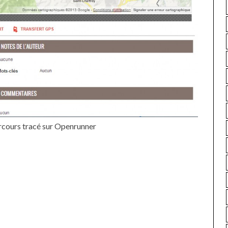
ce Ta Route, nous partageons du
contenu intégralement g
ant
(aucun article rémunéré !) mais tout cela a un coût pour nous
ement, temps libre...). Pour soutenir notre travail, vous pouvez
, passer par nos
liens affiliés
pour vos achats en ligne de maté
ns de vol d'avion, d’hébergements, de visites et activités touristiqu
e nos partenaires
).
Cela ne vous coûtera rien de plus
et, nous, ça n
vre l’aventure Trace Ta Route avec vous. Vous pouvez aussi co
 produits maison » sur
notre boutique
. Merci grandement pour l
rcours tracé sur Openrunner