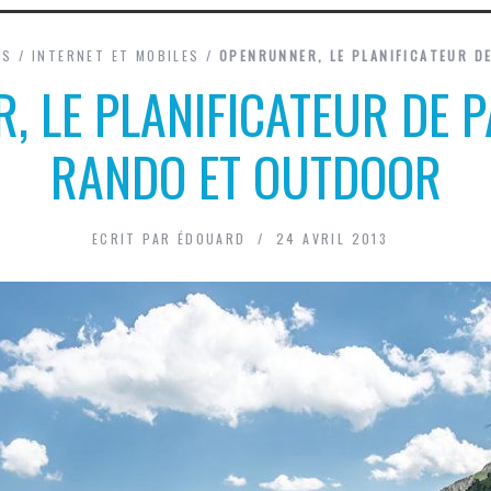
ES
/
INTERNET ET MOBILES
/
OPENRUNNER, LE PLANIFICATEUR D
, LE PLANIFICATEUR DE 
RANDO ET OUTDOOR
ECRIT PAR
ÉDOUARD
24 AVRIL 2013