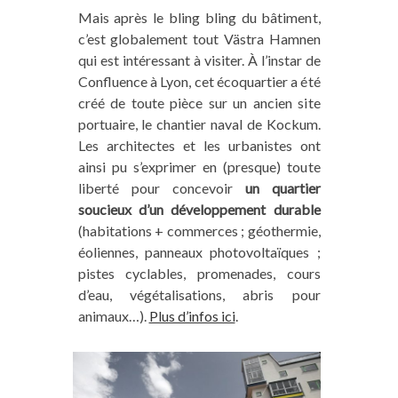
temps libre...). Pour soutenir notre travail,
Mais après le bling bling du bâtiment,
vous pouvez, dans nos articles, passer par nos
c’est globalement tout Västra Hamnen
liens affiliés
pour vos achats en ligne de
qui est intéressant à visiter. À l’instar de
matériel, vos réservations de vol d'avion,
Confluence à Lyon, cet écoquartier a été
d’hébergements, de visites et activités
créé de toute pièce sur un ancien site
touristiques... (voir la
liste de nos partenaires
).
portuaire, le chantier naval de Kockum.
Cela ne vous coûtera rien de plus
et, nous, ça
Les architectes et les urbanistes ont
nous aidera à poursuivre l’aventure Trace Ta
ainsi pu s’exprimer en (presque) toute
Route avec vous. Vous pouvez aussi
liberté pour concevoir
un quartier
commander un de « nos produits maison » sur
soucieux d’un développement durable
notre boutique
. Merci grandement pour le
(habitations + commerces ; géothermie,
coup de pouce !
éoliennes, panneaux photovoltaïques ;
pistes cyclables, promenades, cours
d’eau, végétalisations, abris pour
animaux…).
Plus d’infos ici
.