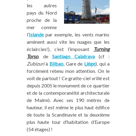
les autres
pays du Nord
proche de la
mer comme
l’
Islande
par exemple, les vents marins
amènent aussi vite les nuages que les
éclaircies!), c’est l’imposant
Turning
Torso
, de
Santiago Calatrava
(cf :
Zubizuri
à
Bilbao
, Gare de
Liège
), qui a
forcément retenu mon attention. On le
voit de partout ! Ce gratte-ciel vrillé est
Vous aimez notre blog ? Vous
depuis 2005 le monument de ce quartier
pouvez nous aider !
et de la contemporanéité architecturale
de Malmö. Avec ses 190 mètres de
hauteur, il est même le plus haut édifice
Sur Trace Ta Route, nous partageons du
de toute la Scandinavie et la deuxième
contenu intégralement gratuit et indépendant
plus haute tour d’habitation d’Europe
(aucun article rémunéré !) mais tout cela a un
(54 étages) !
coût pour nous (frais de fonctionnement,