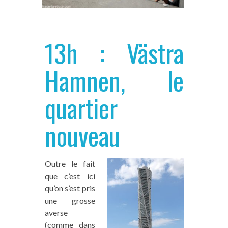
13h : Västra
Hamnen, le
quartier
nouveau
Outre le fait
que c’est ici
qu’on s’est pris
une grosse
averse
(comme dans