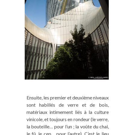
temps libre...). Pour soutenir notre travail,
vous pouvez, dans nos articles, passer par nos
liens affiliés
pour vos achats en ligne de
matériel, vos réservations de vol d'avion,
d’hébergements, de visites et activités
touristiques... (voir la
liste de nos partenaires
).
Cela ne vous coûtera rien de plus
et, nous, ça
nous aidera à poursuivre l’aventure Trace Ta
Route avec vous. Vous pouvez aussi
commander un de « nos produits maison » sur
notre boutique
. Merci grandement pour le
coup de pouce !
Ensuite, les premier et deuxième niveaux
sont habillés de verre et de bois,
matériaux intimement liés à la culture
vinicole, et toujours en rondeur (le verre,
la bouteille… pour l’un ; la voûte du chai,
le fû, le cep… pour l’autre). C’est le lieu