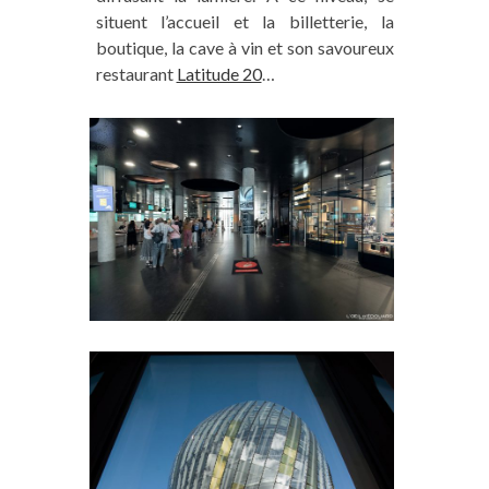
situent l’accueil et la billetterie, la
boutique, la cave à vin et son savoureux
restaurant
Latitude 20
…
Vous aimez notre blog ? Vous
pouvez nous aider !
Sur Trace Ta Route, nous partageons du
contenu intégralement gratuit et indépendant
(aucun article rémunéré !) mais tout cela a un
coût pour nous (frais de fonctionnement,