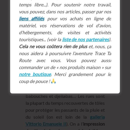
temps libre...). Pour soutenir notre travail,
vous pouvez, dans nos articles, passer par nos
liens affiliés
pour vos achats en ligne de
matériel, vos réservations de vol d'avion,
d’hébergements, de visites et activités
touristiques... (voir la
liste de nos partenaires
).
Cela ne vous coûtera rien de plus
et, nous, ça
nous aidera à poursuivre l’aventure Trace Ta
Le mot
souk
signifiant « marché »,
Route avec vous. Vous pouvez aussi
chacun a sa spécificité à Marrakech
commander un de « nos produits maison » sur
avec des rues commerçantes dédiées. Il
notre boutique
. Merci grandement pour le
y a le souk de ferronniers, des tanneurs,
coup de pouce !
des maroquiniers, des fruits et légumes,
des bouchers, des vendeurs de
babouches et djellabas… Les rues sont
la plupart du temps recouvertes de tôles
pour protéger les passants de la pluie et
du soleil (on est loin de la
galleria
Vittorio Emanuele II
). On a l’
impression