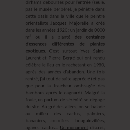
dirhams déboursés pour l’entrée (seule,
pas le musée berbère), je pénètre dans
cette oasis dans la ville que le peintre
orientaliste
Jacques Majorelle
a créé
dans les années 1920 : un jardin de 8000
2
m
où il a planté
des centaines
d’essences différentes de plantes
exotiques
. C’est surtout
Yves Saint-
Laurent
et
Pierre Bergé
qui ont rendu
célèbre le lieu en le rachetant en 1980,
après des années d’abandon. Une fois
rentré, j’ai tout de suite apprécié (et pas
que pour la fraicheur ombragée des
bambous après le cagnard). Malgré la
foule, un parfum de sérénité se dégage
du site. Au gré des allées, on se balade
au milieu des cactus, palmiers,
bananiers, cocotiers, bougainvillées,
agaves, cactus…
Un monument
discret,