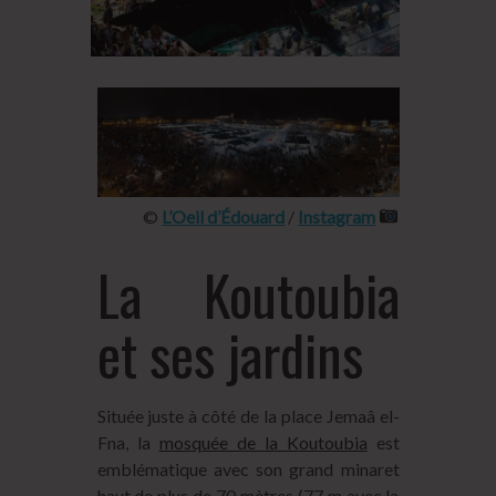
©
L’Oeil d’Édouard
/
Instagram
La Koutoubia
et ses jardins
Située juste à côté de la place Jemaâ el-
Fna, la
mosquée de la Koutoubia
est
emblématique avec son grand minaret
haut de plus de 70 mètres (77 m avec la