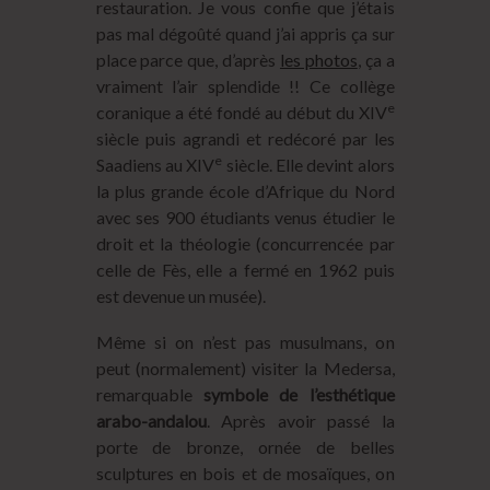
restauration. Je vous confie que j’étais
pas mal dégoûté quand j’ai appris ça sur
place parce que, d’après
les photos
, ça a
vraiment l’air splendide !! Ce collège
e
coranique a été fondé au début du XIV
siècle puis agrandi et redécoré par les
e
Saadiens au XIV
siècle. Elle devint alors
la plus grande école d’Afrique du Nord
avec ses 900 étudiants venus étudier le
droit et la théologie (concurrencée par
celle de Fès, elle a fermé en 1962 puis
est devenue un musée).
Même si on n’est pas musulmans, on
peut (normalement) visiter la Medersa,
remarquable
symbole de l’esthétique
arabo-andalou
. Après avoir passé la
porte de bronze, ornée de belles
sculptures en bois et de mosaïques, on