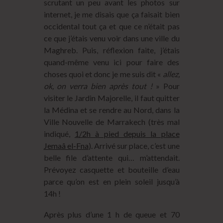
scrutant un peu avant les photos sur
internet, je me disais que ça faisait bien
occidental tout ça et que ce n’était pas
ce que j’étais venu voir dans une ville du
Maghreb. Puis, réflexion faite, j’étais
quand-même venu ici pour faire des
choses quoi et donc je me suis dit «
allez,
ok, on verra bien après tout !
» Pour
visiter le Jardin Majorelle, il faut quitter
la Médina et se rendre au Nord, dans la
Ville Nouvelle de Marrakech (très mal
indiqué,
1/2h à pied depuis la place
Jemaâ el-Fna
). Arrivé sur place, c’est une
belle file d’attente qui… m’attendait.
Prévoyez casquette et bouteille d’eau
parce qu’on est en plein soleil jusqu’à
14h !
Après plus d’une 1 h de queue et 70