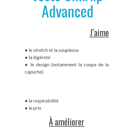
Advanced
J’aime
● le stretch et la souplesse
● la légèreté
● le design (notamment la coupe de la
capuche)
● la respirabilité
● le prix
À améliorer