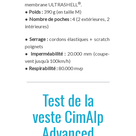
®
membrane ULTRASHELL
.
●
Poids :
390 g (en taille M)
●
Nombre de poches :
4 (2 extérieures, 2
intérieures)
●
Serrage :
cordons élastiques + scratch
poignets
●
Imperméabilité :
20.000 mm (coupe-
vent jusqu’à 100km/h)
●
Respirabilité :
80.000 mvp
Test de la
veste CimAlp
Advanced