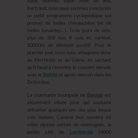
Août, Bormio, Italie. Avec un ami,
Bertrand, nous nous sommes concoctés
un petit programme cyclopédique qui
promet de belles chevauchées (et de
belles bavantes…). Trois jours de vélo,
plus de 300 km, 8 cols et, surtout,
10000m de dénivelé positif. Pour le
premier jour, nous nous attaquons donc
au Mortirolo et au Gavia, en sachant
qu’il faudra remettre le couvert demain
avec le
Stelvio
et après-demain dans les
Dolomites.
La charmante bourgade de
Bormio
est
idéalement située pour qui souhaite
affronter quelques-uns des plus beaux
cols italiens. Comme bon nombre de
villes alpines serties de montagnes, la
petite cité de
Lombardie
(4000