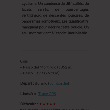
cyclisme. Un condensé de difficultés, de
lacets serrés, de pourcentages
vertigineux, de descentes joueuses, de
panoramas somptueux. Les qualificatifs
manquent pour décrire cette boucle. Un
seul mot me vient à l’esprit : inoubliable.
Cols :
– Passo del Mortirolo (1852 m)
– Passo Gavia (2621 m)
Départ :
Bormio (
Lombardie
)
Itinéraire :
Trace GPS
Difficulté :
★★★★★
pas excessivement long, mais avec deux