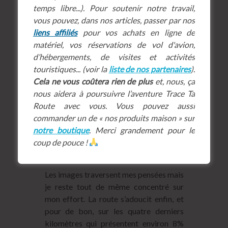
temps libre...). Pour soutenir notre travail,
vous pouvez, dans nos articles, passer par nos
liens affiliés
pour vos achats en ligne de
matériel, vos réservations de vol d'avion,
d’hébergements, de visites et activités
touristiques... (voir la
liste de nos partenaires
).
Cela ne vous coûtera rien de plus
et, nous, ça
nous aidera à poursuivre l’aventure Trace Ta
Route avec vous. Vous pouvez aussi
commander un de « nos produits maison » sur
notre boutique
. Merci grandement pour le
coup de pouce !
Les images traversent mes pensées mais
je reste tout de même concentré sur
mon effort. La route s’adoucit enfin, et
pour de bon, sur les quatre derniers
kilomètres qui présentent environ 8%