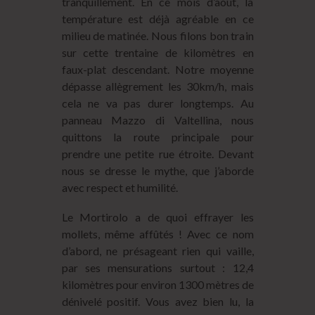
tranquillement. En ce mois d’août, la
température est déjà agréable en ce
milieu de matinée. Nous filons bon train
sur cette trentaine de kilomètres en
faux-plat descendant. Notre moyenne
dépasse allègrement les 30km/h, mais
cela ne va pas durer longtemps. Au
panneau Mazzo di Valtellina, nous
quittons la route principale pour
prendre une petite rue étroite. Devant
nous se dresse le mythe, que j’aborde
avec respect et humilité.
Le Mortirolo a de quoi effrayer les
mollets, même affûtés ! Avec ce nom
d’abord, ne présageant rien qui vaille,
par ses mensurations surtout : 12,4
kilomètres pour environ 1300 mètres de
dénivelé positif. Vous avez bien lu, la