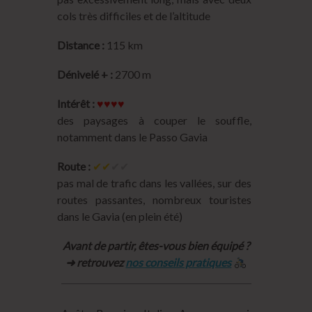
cols très difficiles et de l’altitude
Distance :
115 km
Dénivelé + :
2700 m
Intérêt :
♥♥♥♥
des paysages à couper le souffle,
notamment dans le Passo Gavia
Route :
✔︎✔︎
✔︎✔︎
pas mal de trafic dans les vallées, sur des
routes passantes, nombreux touristes
dans le Gavia (en plein été)
Avant de partir, êtes-vous bien équipé ?
➜ retrouvez
nos conseils pratiques