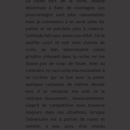
La route sort de la forêt, ondule
désormais à flanc de montagne. Les
pourcentages sont plus raisonnables
mais je commence à en avoir plein les
pattes et ne parviens plus à relancer.
L’altitude fait sans doute son effet. J’ai le
souffle court et voir mon chemin de
croix, au loin, interminable ruban
grisâtre s’élevant dans la roche, ne me
donne pas de coup de fouet, bien au
contraire. Je raccroche ma motivation à
un cycliste qui se bat avec la pente
quelques centaines de mètres devant
moi. Il se retourne, me voit. Je le
rattrape, doucement… inexorablement.
L’esprit de compétition nous traverse
toujours dans ces situations, lorsque
l’adversaire est à portée de roues et
semble, à peu près, d’un niveau