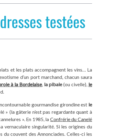
dresses testées
 plats et les plats accompagnent les vins… La
 l’exotisme d’un port marchand, chacun saura
proie à la Bordelaise
,
la pibale
(ou civelle),
le
rd.
l’incontournable gourmandise girondine est
le
é » (la gâterie n’est pas regardante quant à
cannelures ». En 1985, la
Confrérie du Canelé
a vernaculaire singularité. Si les origines du
ses du couvent des Annonciades. Celles-ci les