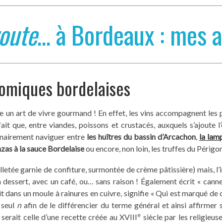
oute
… à Bordeaux : mes a
nomiques bordelaises
ve un art de vivre gourmand ! En effet, les vins accompagnent les
ait que, entre viandes, poissons et crustacés, auxquels s’ajoute
inairement naviguer entre
les huîtres du bassin d’Arcachon
,
la lam
zas à la sauce Bordelaise
ou encore, non loin, les truffes du Périgo
lletée garnie de confiture, surmontée de crème pâtissière) mais, 
 dessert, avec un café, ou… sans raison ! Également écrit « cannel
it dans un moule à rainures en cuivre, signifie « Qui est marqué de 
n seul
n
afin de le différencier du terme général et ainsi affirmer s
e
e serait celle d’une recette créée au XVIII
siècle par les religieu