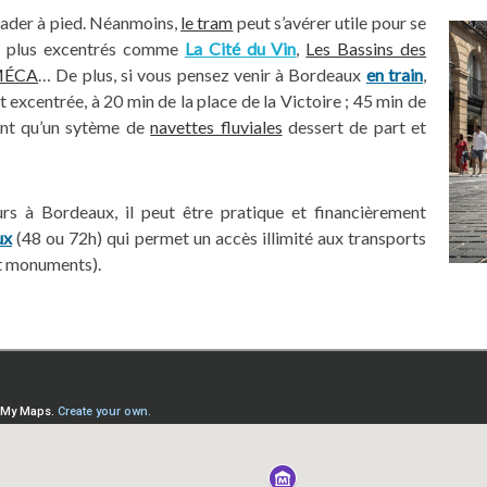
alader à pied. Néanmoins,
le tram
peut s’avérer utile pour se
les plus excentrés comme
La Cité du Vin
,
Les Bassins des
MÉCA
… De plus, si vous pensez venir à Bordeaux
en train
,
 excentrée, à 20 min de la place de la Victoire ; 45 min de
ent qu’un sytème de
navettes fluviales
dessert de part et
urs à Bordeaux, il peut être pratique et financièrement
ux
(48 ou 72h) qui permet un accès illimité aux transports
et monuments).