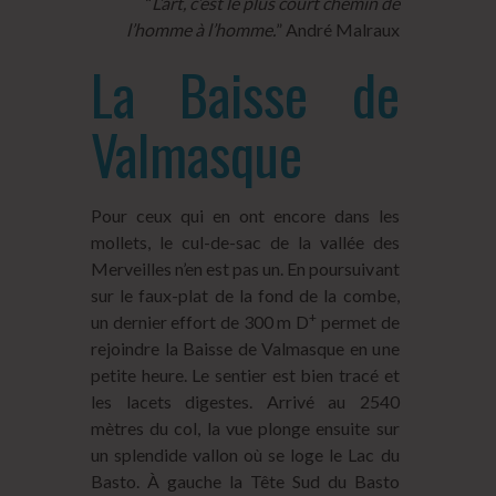
“
L’art, c’est le plus court chemin de
l’homme à l’homme.
” André Malraux
La Baisse de
Valmasque
Pour ceux qui en ont encore dans les
mollets, le cul-de-sac de la vallée des
Merveilles n’en est pas un. En poursuivant
sur le faux-plat de la fond de la combe,
+
un dernier effort de 300 m D
permet de
rejoindre la Baisse de Valmasque en une
petite heure. Le sentier est bien tracé et
les lacets digestes. Arrivé au 2540
mètres du col, la vue plonge ensuite sur
un splendide vallon où se loge le Lac du
Basto. À gauche la Tête Sud du Basto