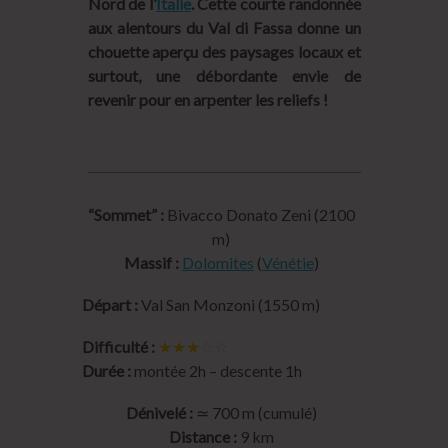
Nord de l’
Italie
. Cette courte randonnée
aux alentours du Val di Fassa donne un
chouette aperçu des paysages locaux et
surtout, une débordante envie de
revenir pour en arpenter les reliefs !
“Sommet” :
Bivacco Donato Zeni (2100
m)
Massif :
Dolomites
(
Vénétie
)
Départ :
Val San Monzoni (1550 m)
Difficulté :
★★★
☆☆
Durée :
montée 2h – descente 1h
Dénivelé :
≃ 700 m (cumulé)
Distance :
9 km