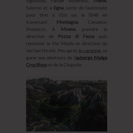
vignobles. Passer Rovereto,
Trente
,
Salorno et, à
Egna
, sortir de l’autoroute
pour tirer à l’Est sur la SS48 en
traversant
Montagna
, Cavalese,
Predazzo. À
Moena
, prendre la
direction de
Pozza di Fassa
puis
remonter la Via Meida en direction du
Val San Nicolò. Peu après
le camping
, se
garer aux alentours de l’
auberge Malga
Crocifisso
et de la Chapelle.