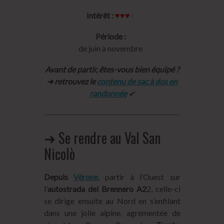
Intérêt :
♥♥♥
♥
Période :
de juin à novembre
Avant de partir, êtes-vous bien équipé ?
➜ retrouvez le
contenu de sac à dos en
randonnée
✔︎
➜ Se rendre au Val San
Nicolò
Depuis
Vérone
, partir à l’Ouest sur
l’
autostrada del Brennero A2
2, celle-ci
se dirige ensuite au Nord en s’enfilant
dans une jolie alpine, agrémentée de