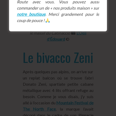
Route avec vous. Vous pouvez aussi
commander un de « nos produits maison » sur
notre boutique
. Merci grandement pour le
coup de pouce !
le massif du Catinaccio
L’Oeil
d’Édouard
©
Le bivacco Zeni
Après quelques pas alpins, on arrive sur
un replat balcon où se trouve l’abri
Donato Zeni, spartiate petite cabane
métallique avec 4 lits offrant refuge au
besoin. Comme je vous disais, j’y suis
allé à l’occasion du
Mountain Festival de
The North Face
, la marque l’avait
décoré dans le cadre de son
Pinnacle