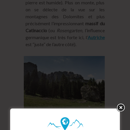
pierre est humide). Plus on monte, plus
on se délecte de la vue sur les
montagnes des Dolomites et plus
précisément l’impressionnant
massif du
Catinaccio
(ou
Rosengarten
, l’influence
germanique est très forte ici, l’
Autriche
est “juste” de l’autre côté).