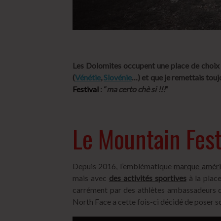
Les Dolomites occupent une place de choix 
(
Vénétie
,
Slovénie
…) et que je remettais touj
Festival
: “
ma certo chè si !!!
”
Le Mountain Fest
Depuis 2016, l’emblématique
marque améric
mais avec
des activités sportives
à la plac
carrément par des athlètes ambassadeurs d
North Face a cette fois-ci décidé de poser s