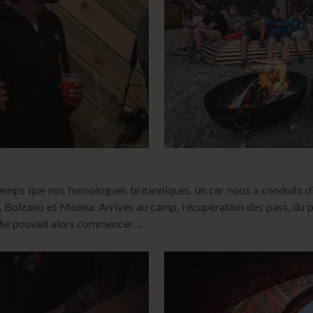
mps que nos homologues britanniques, un car nous a conduits 
 Bolzano et Moena. Arrivés au camp, récupération des pass, du p
toche pouvait alors commencer…