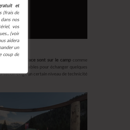
ratuit et
 (frais de
, dans nos
riel, vos
es... (voir
ous aidera
mmander un
e coup de
s The North Face sont sur le camp
comme
ils sont abordables pour échanger quelques
versation exige un certain niveau de technicité