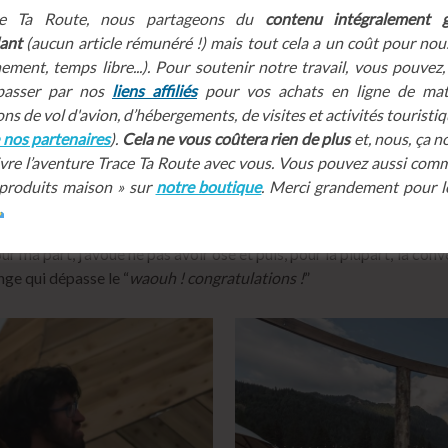
ce Ta Route, nous partageons du
contenu intégralement g
ant
(aucun article rémunéré !) mais tout cela a un coût pour nous
ement, temps libre...). Pour soutenir notre travail, vous pouvez
, passer par nos
liens affiliés
pour vos achats en ligne de maté
ns de vol d'avion, d’hébergements, de visites et activités touristiqu
e nos partenaires
).
Cela ne vous coûtera rien de plus
et, nous, ça n
vre l’aventure Trace Ta Route avec vous. Vous pouvez aussi co
 produits maison » sur
notre boutique
. Merci grandement pour l
val c’est que tout au long du week-end
les athlètes ambassadeur
 Conrad Anker, Seb Chaigneau, Simone Moro… Au milieu de tous, 
r ma part, j’avoue ne pas avoir osé et puis, pour la plupart, la con
nge qui dépasse le “
waouh ! congratulations !
”