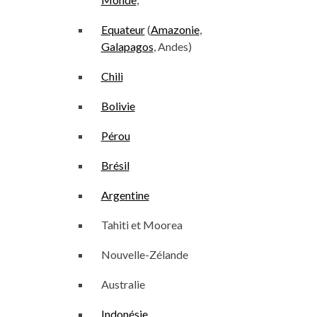
Equateur
(
Amazonie
,
Galapagos
, Andes)
Chili
Bolivie
Pérou
Brésil
Argentine
Tahiti et Moorea
Nouvelle-Zélande
Australie
Indonésie