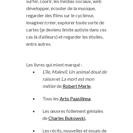
surfer, courir, les médias sociaux, web
développer, écouter de la musique,
regarder des flims sur le cyclimse,
imaginer/créer, explorer toute sorte de
cartes (je deviens limite autiste dans ces
cas là d’ailleurs) et regarder les étoiles,
entre autres.
Les livres qui m’ont marqué :
L’ïle
,
Malevil
,
Un animal doué de
raison
et
La mort est mon
métier
de
Robert Merle
,
Tous les
Arto Paasilinna
,
Les œuvres follement géniales
de
Charles Bukowski
,
Les récits, nouvelles et essais de