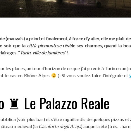
 (mauvais) a priori et finalement, à force d’y aller, elle me plait de pl
le soir que la
città piemontese
révèle ses charmes, quand la beau
lairages. “
Turin, ville de lumières
” !
ur les places, un tour d’horizon de ce que j’ai pu voir à Turin en un
nt le cas en Rhône-Alpes
). Si vous voulez faire l’intégrale et
lo ♜ Le Palazzo Reale
bblica (voir plus bas) et s’être ragaillardis de quelques pizzas et 
 château médiéval (la
Casaforte degli Acaja
) auquel a été (très… ha