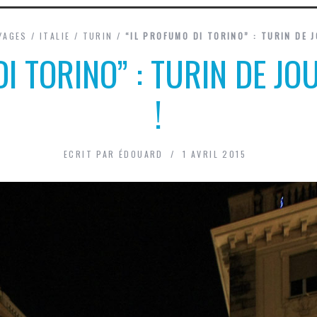
YAGES
/
ITALIE
/
TURIN
/
“IL PROFUMO DI TORINO” : TURIN DE J
I TORINO” : TURIN DE JO
!
ECRIT PAR
ÉDOUARD
1 AVRIL 2015