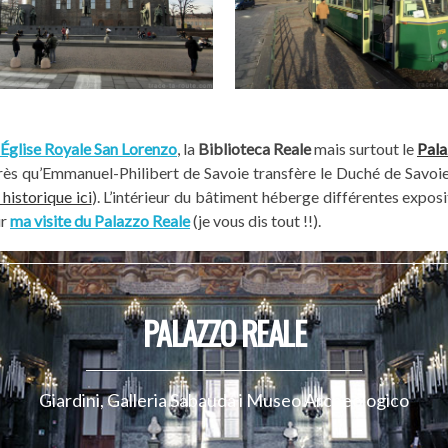
Église Royale San Lorenzo
, la
Biblioteca Reale
mais surtout le
Pala
rès qu’Emmanuel-Philibert de Savoie transfère le Duché de Savoie
istorique ici
). L’intérieur du bâtiment héberge différentes exposit
ur
ma visite du Palazzo Reale
(je vous dis tout !!).
PALAZZO REALE
Giardini, Galleria Sabauda i Museo Archeologico