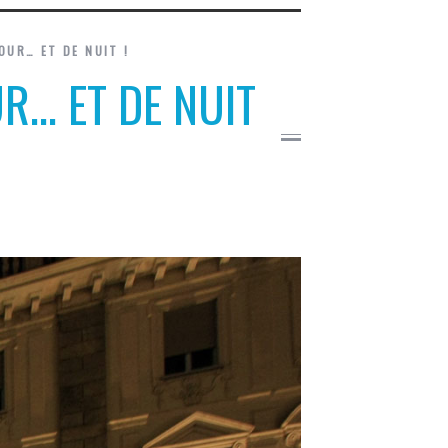
OUR… ET DE NUIT !
UR… ET DE NUIT