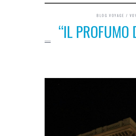
BLOG VOYAGE
/
VO
“IL PROFUMO D