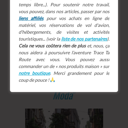
temps libre...). Pour soutenir notre travail,
vous pouvez, dans nos articles, passer par nos
liens affiliés
pour vos achats en ligne de
matériel, vos réservations de vol d'avion,
d’hébergements, de visites et activités
touristiques... (voir la
liste de nos partenaires
).
Cela ne vous coûtera rien de plus
et, nous, ça
nous aidera à poursuivre l’aventure Trace Ta
Route avec vous. Vous pouvez aussi
commander un de « nos produits maison » sur
notre boutique
. Merci grandement pour le
“
Il Quadrilatero della
coup de pouce !
Moda
”