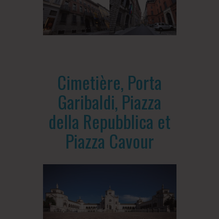
Cimetière, Porta
Garibaldi, Piazza
della Repubblica et
Piazza Cavour