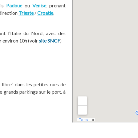
uis
Padoue
ou
Venise
, prenant
 direction
Trieste
/
Croatie
.
nt l’Italie du Nord, avec des
r environ 10h (voir
site SNCF
)
 libre” dans les petites rues de
de grands parkings sur le port, à