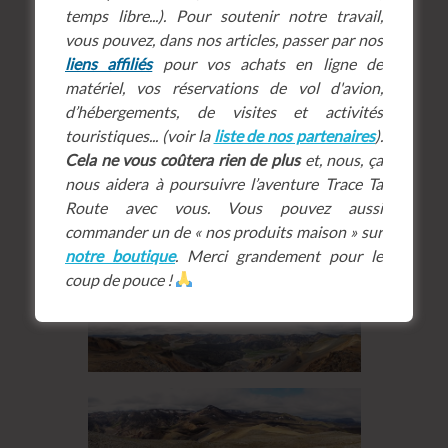
temps libre...). Pour soutenir notre travail,
ensuite d’autres randonnées plus
vous pouvez, dans nos articles, passer par nos
lointaines ou redescendre sur
Vondugil
.
liens affiliés
pour vos achats en ligne de
Difficulté :
★★
☆☆☆
matériel, vos réservations de vol d'avion,
d’hébergements, de visites et activités
touristiques... (voir la
liste de nos partenaires
).
Cela ne vous coûtera rien de plus
et, nous, ça
nous aidera à poursuivre l’aventure Trace Ta
Route avec vous. Vous pouvez aussi
commander un de « nos produits maison » sur
notre boutique
. Merci grandement pour le
coup de pouce !