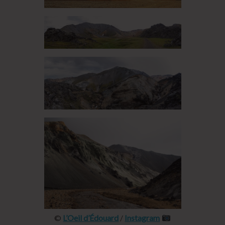
©
L’Oeil d’Édouard
/
Instagram