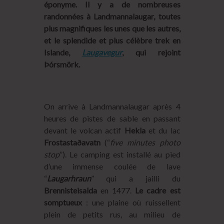
éponyme. Il y a de nombreuses
randonnées à Landmannalaugar, toutes
plus magnifiques les unes que les autres,
et le splendide et plus célèbre trek en
Islande,
Laugavegur
, qui rejoint
Þórsmörk.
On arrive à Landmannalaugar après 4
heures de pistes de sable en passant
devant le volcan actif
Hekla
et du lac
Frostastaðavatn
(“
five minutes photo
stop
”). Le camping est installé au pied
d’une immense coulée de lave
“
Laugarhraun
” qui a jailli du
Brennisteisalda
en 1477.
Le cadre est
somptueux
: une plaine où ruissellent
plein de petits rus, au milieu de