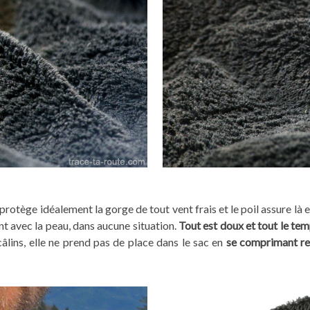
 protège idéalement la gorge de tout vent frais et le poil assure là
nt avec la peau, dans aucune situation.
Tout est doux et tout le tem
âlins, elle ne prend pas de place dans le sac en
se comprimant re