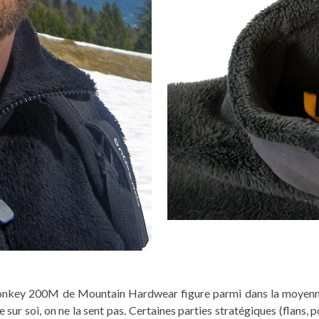
Monkey 200M de Mountain Hardwear figure parmi dans la moyenne
ur soi, on ne la sent pas. Certaines parties stratégiques (flans, 