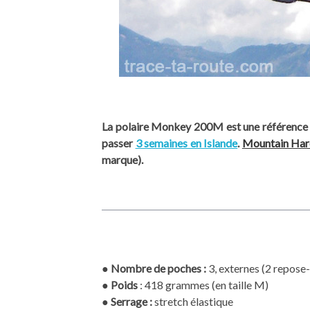
La polaire Monkey 200M est une référence su
passer
3 semaines en Islande
.
Mountain Ha
marque).
●
Nombre de poches :
3, externes (2 repose-
●
Poids
: 418 grammes (en taille M)
●
Serrage :
stretch élastique