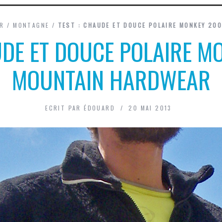
R
/
MONTAGNE
/
TEST : CHAUDE ET DOUCE POLAIRE MONKEY 20
UDE ET DOUCE POLAIRE 
MOUNTAIN HARDWEAR
ECRIT PAR
ÉDOUARD
20 MAI 2013