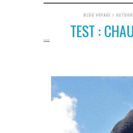
BLOG VOYAGE
/
OUTDOO
TEST : CHA