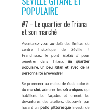
SÉVILLE GITANE ET
POPULAIRE
#7 – Le quartier de Triana
et son marché
Aventurez-vous au-delà des limites du
centre historique de Séville !
Franchissez le pont
Isabel ll
pour
pénétrer dans Triana,
un quartier
Vous aimez notre blog ? Vous
populaire, un peu gitan et avec de la
personnalité à revendre
!
pouvez nous aider !
Se promener au milieu de étals colorés
du
marché
, admirer les
céramiques
qui
Sur Trace Ta Route, nous partageons du
habillent les façades et ornent les
contenu intégralement gratuit et indépendant
devantures des ateliers, découvrir par
(aucun article rémunéré !) mais tout cela a un
hasard un
patio pittoresque
investi de
coût pour nous (frais de fonctionnement,