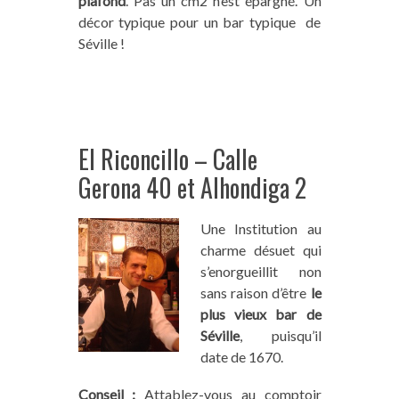
plafond
. Pas un cm2 n’est épargné. Un
décor typique pour un bar typique de
Séville !
El Riconcillo – Calle
Gerona 40 et Alhondiga 2
Une Institution au
charme désuet qui
s’enorgueillit non
sans raison d’être
le
plus vieux bar de
Séville
, puisqu’il
date de 1670.
Conseil :
Attablez-vous au comptoir