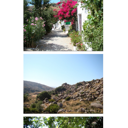
temps libre...). Pour soutenir notre travail,
vous pouvez, dans nos articles, passer par nos
liens affiliés
pour vos achats en ligne de
matériel, vos réservations de vol d'avion,
d’hébergements, de visites et activités
touristiques... (voir la
liste de nos partenaires
).
Cela ne vous coûtera rien de plus
et, nous, ça
nous aidera à poursuivre l’aventure Trace Ta
Route avec vous. Vous pouvez aussi
commander un de « nos produits maison » sur
notre boutique
. Merci grandement pour le
coup de pouce !