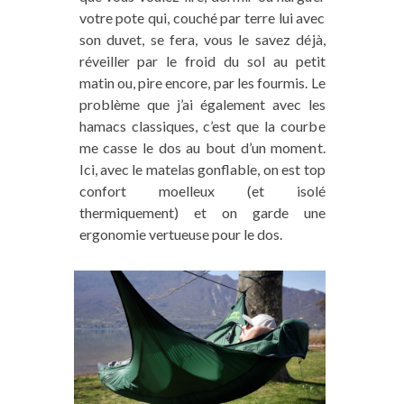
votre pote qui, couché par terre lui avec
son duvet, se fera, vous le savez déjà,
réveiller par le froid du sol au petit
matin ou, pire encore, par les fourmis. Le
problème que j’ai également avec les
hamacs classiques, c’est que la courbe
me casse le dos au bout d’un moment.
Ici, avec le matelas gonflable, on est top
confort moelleux (et isolé
thermiquement) et on garde une
ergonomie vertueuse pour le dos.
Vous aimez notre blog ? Vous
pouvez nous aider !
Sur Trace Ta Route, nous partageons du
contenu intégralement gratuit et indépendant
(aucun article rémunéré !) mais tout cela a un
coût pour nous (frais de fonctionnement,