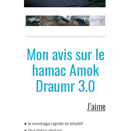
Mon avis sur le
hamac Amok
Draumr 3.0
J’aime
● le montage rapide et intuitif
● l’équilibre dedans