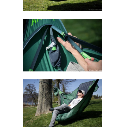
temps libre...). Pour soutenir notre travail,
vous pouvez, dans nos articles, passer par nos
liens affiliés
pour vos achats en ligne de
matériel, vos réservations de vol d'avion,
d’hébergements, de visites et activités
touristiques... (voir la
liste de nos partenaires
).
Cela ne vous coûtera rien de plus
et, nous, ça
nous aidera à poursuivre l’aventure Trace Ta
Route avec vous. Vous pouvez aussi
commander un de « nos produits maison » sur
notre boutique
. Merci grandement pour le
coup de pouce !