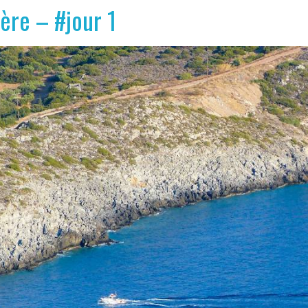
hère – #jour 1