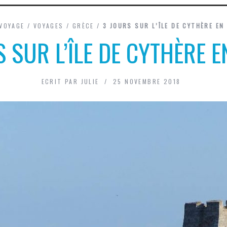
VOYAGE
/
VOYAGES
/
GRÈCE
/
3 JOURS SUR L’ÎLE DE CYTHÈRE EN
 SUR L’ÎLE DE CYTHÈRE 
ECRIT PAR
JULIE
25 NOVEMBRE 2018